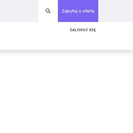
Zapytaj o ofertę
ZALOGUJ SIĘ
acje
Blog
Słowniczek
O nas
Kontakt