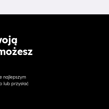
woją
 możesz
ie najlepszym
 lub przysłać