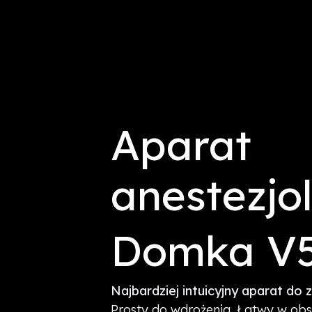
Aparat
anestezjo
Domka V5
Najbardziej intuicyjny aparat do 
Prosty do wdrożenia. Łatwy w ob