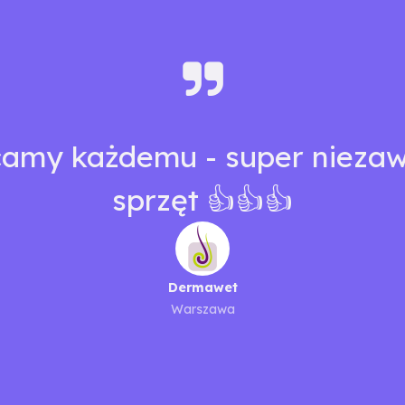
camy każdemu - super nieza
sprzęt 👍👍👍
Dermawet
Warszawa