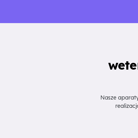
wete
Nasze aparaty
realizacj