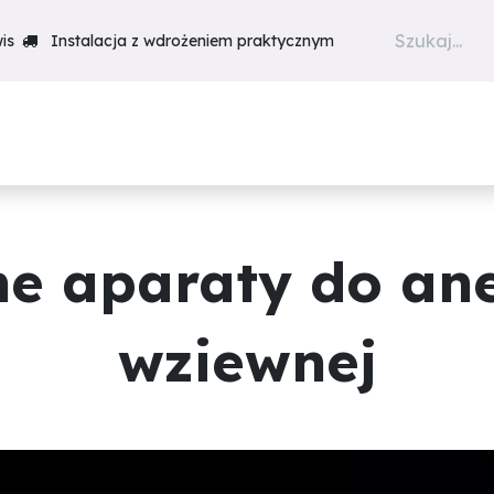
is
Instalacja z wdrożeniem praktycznym
Produkty
Szkolenia
Realiz
e aparaty do anes
wziewnej