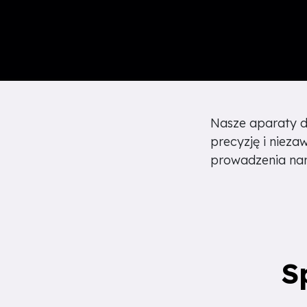
Nasze aparaty do
precyzję i niez
prowadzenia nark
S