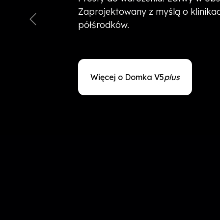
Zaprojektowany z myślą o klinikac
półśrodków.
Wstecz
Więcej o Domka V5
plus