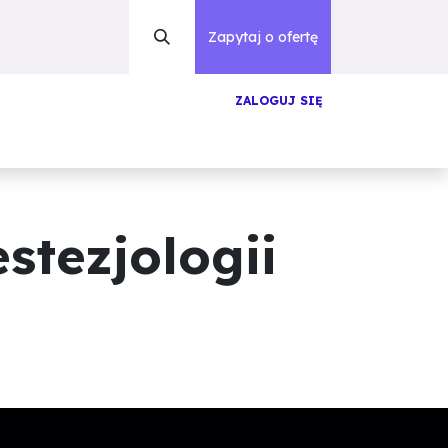
Zapytaj o ofertę
ZALOGUJ SIĘ
acje
Blog
Słowniczek
O nas
Kontakt
tezjologii