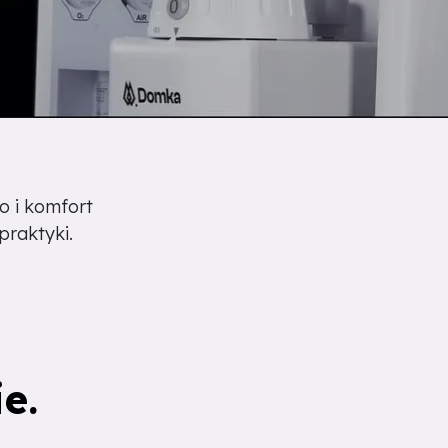
o i komfort
praktyki.
e.