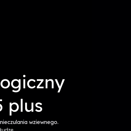
logiczny
 plus
znieczulania wziewnego.
słudze.