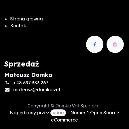
Strona główna
Kontakt
Sprzedaż
Mateusz Domka
+48 697 383 267
mateusz@domka.vet
Copyright © Domka.Vet Sp. z o.o.
Napędzany przez
- Numer 1
Open Source
eCommerce