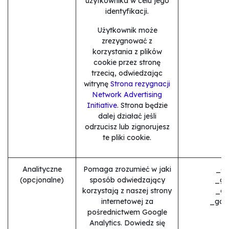
użytkownika w celu jego
identyfikacji.
Użytkownik może
zrezygnować z
korzystania z plików
cookie przez stronę
trzecią, odwiedzając
witrynę
Strona rezygnacji
Network Advertising
Initiative
. Strona będzie
dalej działać jeśli
odrzucisz lub zignorujesz
te pliki cookie.
Analityczne
Pomaga zrozumieć w jaki
_ga
(opcjonalne)
sposób odwiedzający
_ga
korzystają z naszej strony
_gi
internetowej za
_gac
pośrednictwem Google
Analytics. Dowiedz się