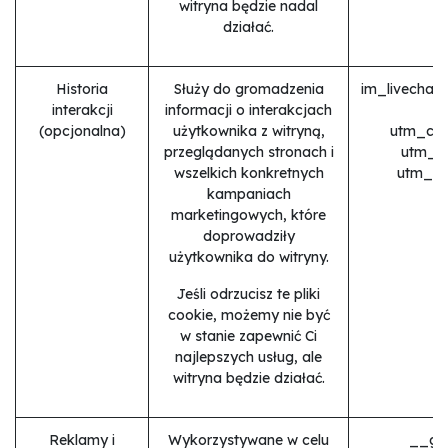
witryna będzie nadal
działać.
Historia
Służy do gromadzenia
im_livechat
interakcji
informacji o interakcjach
(opcjonalna)
użytkownika z witryną,
utm_cam
przeglądanych stronach i
utm_s
wszelkich konkretnych
utm_me
kampaniach
marketingowych, które
doprowadziły
użytkownika do witryny.
Jeśli odrzucisz te pliki
cookie, możemy nie być
w stanie zapewnić Ci
najlepszych usług, ale
witryna będzie działać.
Reklamy i
Wykorzystywane w celu
__ga