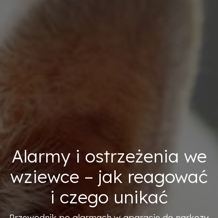
Alarmy i ostrzeżenia we
wziewce – jak reagować
i czego unikać
Przewodnik po alarmach w aparacie do narkozy