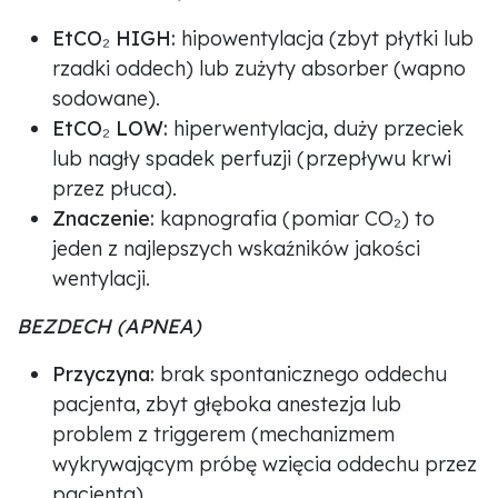
EtCO₂ HIGH:
hipowentylacja (zbyt płytki lub
rzadki oddech) lub zużyty absorber (wapno
sodowane).
EtCO₂ LOW:
hiperwentylacja, duży przeciek
lub nagły spadek perfuzji (przepływu krwi
przez płuca).
Znaczenie:
kapnografia (pomiar CO₂) to
jeden z najlepszych wskaźników jakości
wentylacji.
BEZDECH (APNEA)
Przyczyna:
brak spontanicznego oddechu
pacjenta, zbyt głęboka anestezja lub
problem z triggerem (mechanizmem
wykrywającym próbę wzięcia oddechu przez
pacjenta).