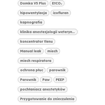
Domka V5 Plus
EtCO₂
hipowentylacja
izofluran
kapnografia
klinika anestezjologii weterynaryjnej
koncentrator tlenu
Manual leak
miech
miech respiratora
ochrona płuc
parownik
Parownik
Paw
PEEP
pochłaniacz anestetyków
Przygotowanie do znieczulenia