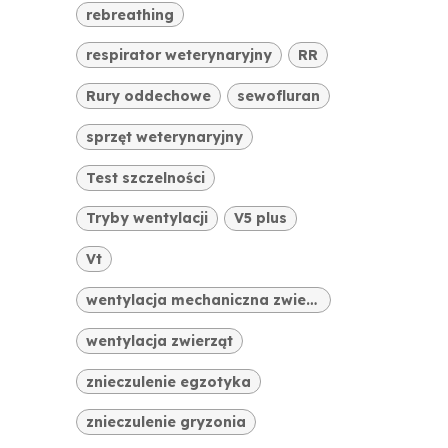
rebreathing
respirator weterynaryjny
RR
Rury oddechowe
sewofluran
sprzęt weterynaryjny
Test szczelności
Tryby wentylacji
V5 plus
Vt
wentylacja mechaniczna zwierząt
wentylacja zwierząt
znieczulenie egzotyka
znieczulenie gryzonia