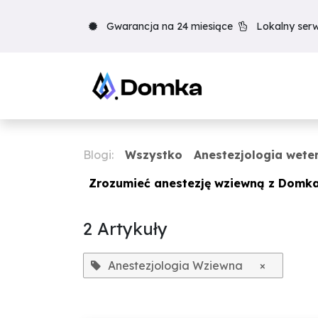
Skip to Content
Gwarancja na 24 miesiące
Lokalny serw
Blogi:
Wszystko
Anestezjologia wete
Zrozumieć anestezję wziewną z Domka
2 Artykuły
Anestezjologia Wziewna
×