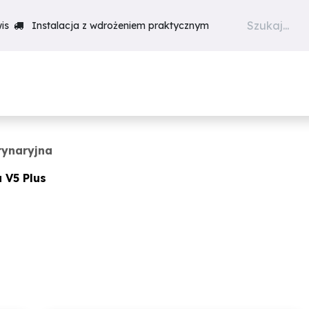
is
Instalacja z wdrożeniem praktycznym
Produkty
Szkolenia
Realiz
rynaryjna
 V5 Plus