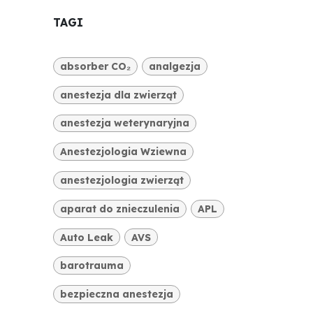
TAGI
absorber CO₂
analgezja
anestezja dla zwierząt
anestezja weterynaryjna
Anestezjologia Wziewna
anestezjologia zwierząt
aparat do znieczulenia
APL
Auto Leak
AVS
barotrauma
bezpieczna anestezja