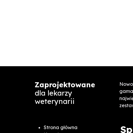
Zaprojektowane
Nowoz
gama 
dla lekarzy
najwi
weterynarii
zesta
Sp
Strona główna