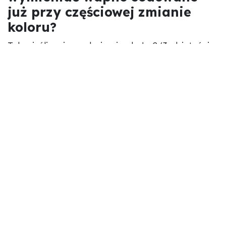
już przy częściowej zmianie
koloru?
Tak – jeśli zmiana obejmuje około 2/3 objętości.
Nie warto czekać „do końca”. Zużyte wapno
przestaje skutecznie pochłaniać CO₂, co może
prowadzić do hiperkapnii u pacjenta.
2. Co jeśli test szczelności
wykaże błąd – czy mogę
operować?
Lepiej nie. Nieszczelność oznacza ryzyko:
niedostatecznego podawania tlenu i
anestetyku pacjentowi
ekspozycji personelu na gazy anestetyczne